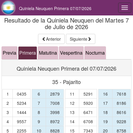
Quiniela Neuquen Primera 07/07/2026
Togg
navi
Resultado de la Quiniela Neuquen del Martes 7
de Julio de 2026
Anterior
Siguiente
Previa
Primera
Matutina
Vespertina
Nocturna
Quiniela Neuquen Primera del 07/07/2026
35 - Pajarito
1
0435
6
2879
11
5291
16
7618
2
5234
7
7008
12
5920
17
8186
3
1444
8
3998
13
6471
18
8616
4
9557
9
8972
14
6708
19
9228
5
2255
10
8828
15
7343
20
8758