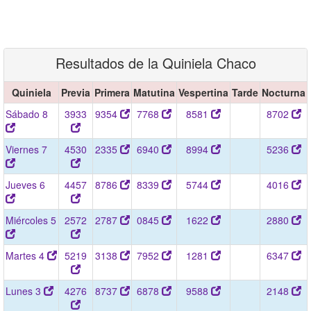
Resultados de la Quiniela Chaco
Quiniela
Previa
Primera
Matutina
Vespertina
Tarde
Nocturna
Sábado 8
3933
9354
7768
8581
8702
Viernes 7
4530
2335
6940
8994
5236
Jueves 6
4457
8786
8339
5744
4016
Miércoles 5
2572
2787
0845
1622
2880
Martes 4
5219
3138
7952
1281
6347
Lunes 3
4276
8737
6878
9588
2148