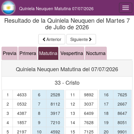
Quiniela Neuquen Matutina 07/07/2026
Togg
navi
Resultado de la Quiniela Neuquen del Martes 7
de Julio de 2026
Anterior
Siguiente
Previa
Primera
Matutina
Vespertina
Nocturna
Quiniela Neuquen Matutina del 07/07/2026
33 - Cristo
1
4633
6
2528
11
9892
16
7625
2
0532
7
8112
12
3037
17
2667
3
4387
8
3917
13
6409
18
8647
4
1857
9
7210
14
7628
19
8051
5
2197
10
4592
15
7125
20
9901