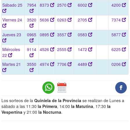
Sábado 25
7954
8373
2570
6002
4200
Viernes 24
3520
5636
0263
2705
7374
Jueves 23
0965
0895
3557
0583
5877
Miércoles
9114
4526
2555
1472
6225
22
Martes 21
3550
4974
7706
4489
0206
Los sorteos de la
Quiniela de la Provincia
se realizan de Lunes a
sábado a las 11:30
la Primera
, 14:00
la Matutina
, 17:30
la
Vespertina
y 21:00
la Nocturna
.