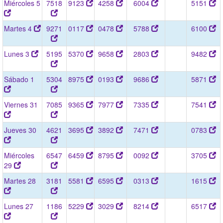
Miércoles 5
7518
9123
4258
6004
5151
Martes 4
9271
0117
0478
5788
6100
Lunes 3
5195
5370
9658
2803
9482
Sábado 1
5304
8975
0193
9686
5871
Viernes 31
7085
9365
7977
7335
7541
Jueves 30
4621
3695
3892
7471
0783
Miércoles
6547
6459
8795
0092
3705
29
Martes 28
3181
5581
6595
0313
1615
Lunes 27
1186
5229
3029
8214
6517