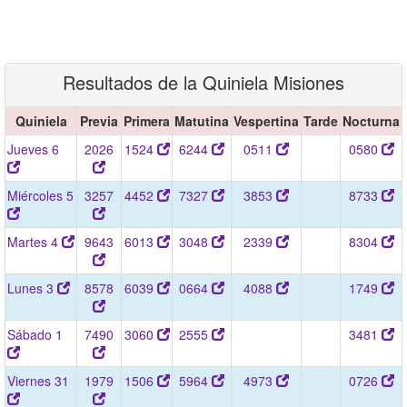
Resultados de la Quiniela Misiones
Quiniela
Previa
Primera
Matutina
Vespertina
Tarde
Nocturna
Jueves 6
2026
1524
6244
0511
0580
Miércoles 5
3257
4452
7327
3853
8733
Martes 4
9643
6013
3048
2339
8304
Lunes 3
8578
6039
0664
4088
1749
Sábado 1
7490
3060
2555
3481
Viernes 31
1979
1506
5964
4973
0726