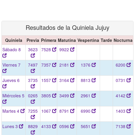
Resultados de la Quiniela Jujuy
Quiniela
Previa
Primera
Matutina
Vespertina
Tarde
Nocturna
Sábado 8
3623
7528
9922
Viernes 7
7497
7357
2181
1376
6200
Jueves 6
3735
1557
3164
8813
0731
Miércoles 5
0265
3805
3499
2961
4142
Martes 4
7255
1067
8791
6990
1403
Lunes 3
8829
4133
0596
5651
7138