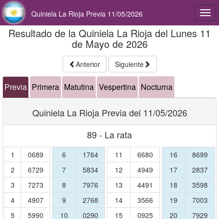
Quiniela La Rioja Previa 11/05/2026
Togg
navi
Resultado de la Quiniela La Rioja del Lunes 11
de Mayo de 2026
Anterior
Siguiente
Previa
Primera
Matutina
Vespertina
Nocturna
Quiniela La Rioja Previa del 11/05/2026
89 - La rata
1
0689
6
1764
11
6680
16
8699
2
6729
7
5834
12
4949
17
2837
3
7273
8
7976
13
4491
18
3598
4
4907
9
2768
14
3566
19
7003
5
5990
10
0290
15
0925
20
7929