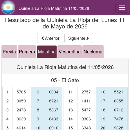
Quiniela La Rioja Matutina 11/05/2026
Togg
navi
Resultado de la Quiniela La Rioja del Lunes 11
de Mayo de 2026
Anterior
Siguiente
Previa
Primera
Matutina
Vespertina
Nocturna
Quiniela La Rioja Matutina del 11/05/2026
05 - El Gato
1
5705
6
6004
11
2757
16
5521
2
0059
7
8721
12
1411
17
0355
3
2478
8
5867
13
5477
18
0712
4
0639
9
6433
14
9366
19
7478
5
4614
10
6916
15
6348
20
9628