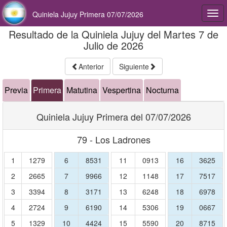
Quiniela Jujuy Primera 07/07/2026
Togg
navi
Resultado de la Quiniela Jujuy del Martes 7 de
Julio de 2026
Anterior
Siguiente
Previa
Primera
Matutina
Vespertina
Nocturna
Quiniela Jujuy Primera del 07/07/2026
79 - Los Ladrones
1
1279
6
8531
11
0913
16
3625
2
2665
7
9966
12
1148
17
7517
3
3394
8
3171
13
6248
18
6978
4
2724
9
6190
14
5306
19
0667
5
1329
10
4424
15
5590
20
8715