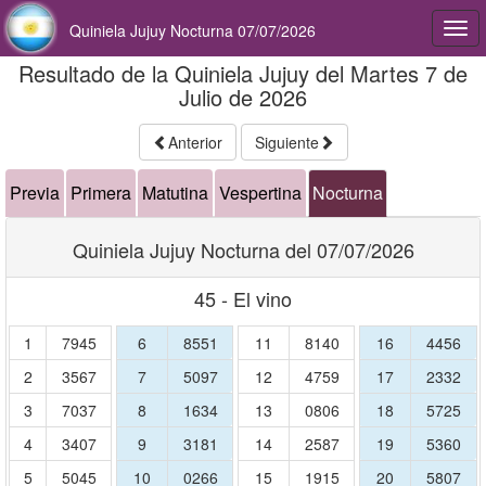
Quiniela Jujuy Nocturna 07/07/2026
Togg
navi
Resultado de la Quiniela Jujuy del Martes 7 de
Julio de 2026
Anterior
Siguiente
Previa
Primera
Matutina
Vespertina
Nocturna
Quiniela Jujuy Nocturna del 07/07/2026
45 - El vino
1
7945
6
8551
11
8140
16
4456
2
3567
7
5097
12
4759
17
2332
3
7037
8
1634
13
0806
18
5725
4
3407
9
3181
14
2587
19
5360
5
5045
10
0266
15
1915
20
5807