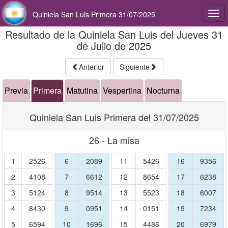
Quiniela San Luis Primera 31/07/2025
Togg
navi
Resultado de la Quiniela San Luis del Jueves 31
de Julio de 2025
Anterior
Siguiente
Previa
Primera
Matutina
Vespertina
Nocturna
Quiniela San Luis Primera del 31/07/2025
26 - La misa
1
2526
6
2089
11
5426
16
9356
2
4108
7
6612
12
8654
17
6238
3
5124
8
9514
13
5523
18
6007
4
8430
9
0951
14
0151
19
7234
5
6594
10
1696
15
4486
20
6979