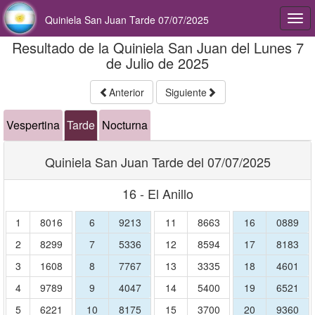
Quiniela San Juan Tarde 07/07/2025
Togg
navi
Resultado de la Quiniela San Juan del Lunes 7
de Julio de 2025
Anterior
Siguiente
Vespertina
Tarde
Nocturna
Quiniela San Juan Tarde del 07/07/2025
16 - El Anillo
1
8016
6
9213
11
8663
16
0889
2
8299
7
5336
12
8594
17
8183
3
1608
8
7767
13
3335
18
4601
4
9789
9
4047
14
5400
19
6521
5
6221
10
8175
15
3700
20
9360