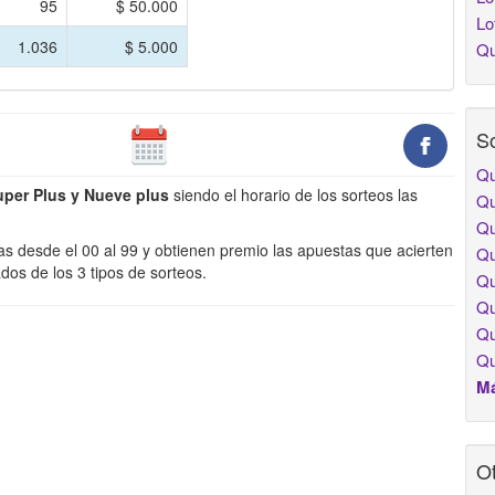
95
$ 50.000
Lo
1.036
$ 5.000
Qu
So
Qu
uper Plus y Nueve plus
siendo el horario de los sorteos las
Qu
Qu
s desde el 00 al 99 y obtienen premio las apuestas que acierten
Qu
dos de los 3 tipos de sorteos.
Qu
Qu
Qu
Qu
Má
Ot