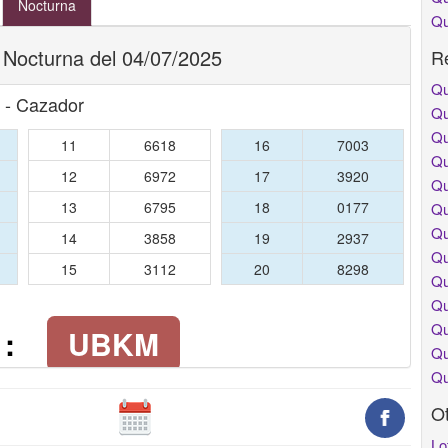
Nocturna
Qu
 Nocturna del 04/07/2025
Re
Qu
 - Cazador
Qu
Qu
11
6618
16
7003
Qu
12
6972
17
3920
Qu
13
6795
18
0177
Qu
Qu
14
3858
19
2937
Qu
15
3112
20
8298
Qu
Qu
Qu
 :
UBKM
Qu
Qu
O
Lo