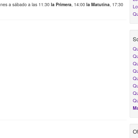
unes a sábado a las 11:30
la Primera
, 14:00
la Matutina
, 17:30
Lo
Qu
So
Qu
Qu
Qu
Qu
Qu
Qu
Qu
Qu
Má
Ot