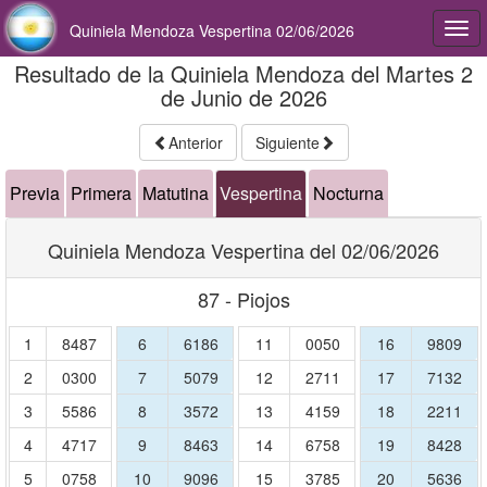
Quiniela Mendoza Vespertina 02/06/2026
Togg
navi
Resultado de la Quiniela Mendoza del Martes 2
de Junio de 2026
Anterior
Siguiente
Previa
Primera
Matutina
Vespertina
Nocturna
Quiniela Mendoza Vespertina del 02/06/2026
87 - Piojos
1
8487
6
6186
11
0050
16
9809
2
0300
7
5079
12
2711
17
7132
3
5586
8
3572
13
4159
18
2211
4
4717
9
8463
14
6758
19
8428
5
0758
10
9096
15
3785
20
5636