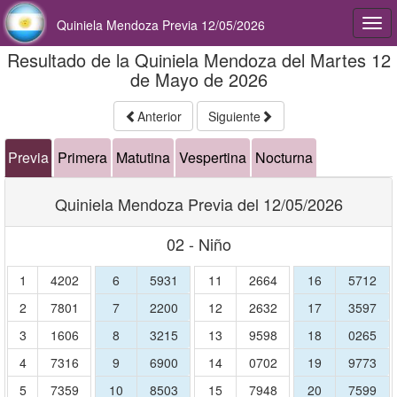
Quiniela Mendoza Previa 12/05/2026
Togg
navi
Resultado de la Quiniela Mendoza del Martes 12
de Mayo de 2026
Anterior
Siguiente
Previa
Primera
Matutina
Vespertina
Nocturna
Quiniela Mendoza Previa del 12/05/2026
02 - Niño
1
4202
6
5931
11
2664
16
5712
2
7801
7
2200
12
2632
17
3597
3
1606
8
3215
13
9598
18
0265
4
7316
9
6900
14
0702
19
9773
5
7359
10
8503
15
7948
20
7599