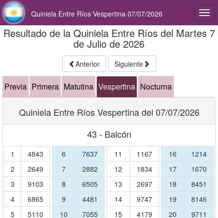
Quiniela Entre Ríos Vespertina 07/07/2026
Togg
navi
Resultado de la Quiniela Entre Ríos del Martes 7
de Julio de 2026
Anterior
Siguiente
Previa
Primera
Matutina
Vespertina
Nocturna
Quiniela Entre Ríos Vespertina del 07/07/2026
43 - Balcón
1
4843
6
7637
11
1167
16
1214
2
2649
7
2882
12
1834
17
1670
3
9103
8
6505
13
2697
18
8451
4
6865
9
4481
14
9747
19
8146
5
5110
10
7055
15
4179
20
9711