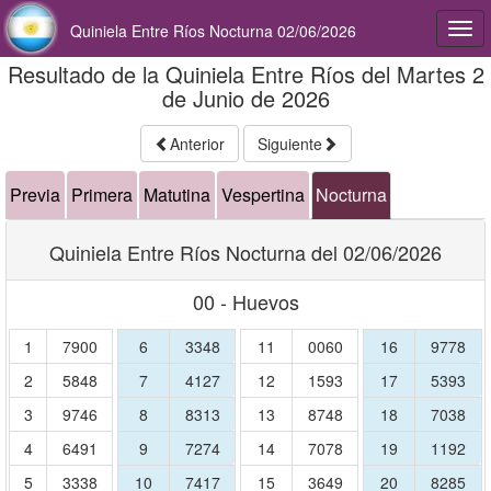
Quiniela Entre Ríos Nocturna 02/06/2026
Togg
navi
Resultado de la Quiniela Entre Ríos del Martes 2
de Junio de 2026
Anterior
Siguiente
Previa
Primera
Matutina
Vespertina
Nocturna
Quiniela Entre Ríos Nocturna del 02/06/2026
00 - Huevos
1
7900
6
3348
11
0060
16
9778
2
5848
7
4127
12
1593
17
5393
3
9746
8
8313
13
8748
18
7038
4
6491
9
7274
14
7078
19
1192
5
3338
10
7417
15
3649
20
8285