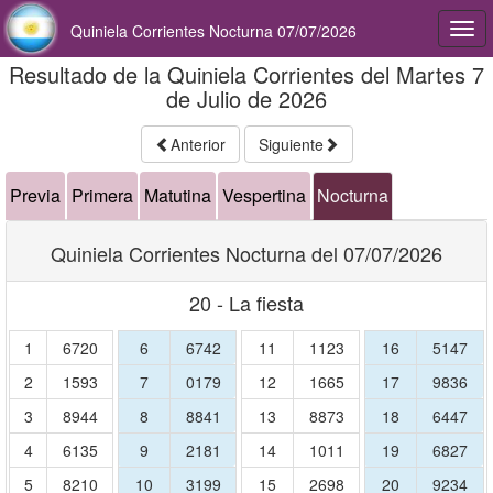
Quiniela Corrientes Nocturna 07/07/2026
Togg
navi
Resultado de la Quiniela Corrientes del Martes 7
de Julio de 2026
Anterior
Siguiente
Previa
Primera
Matutina
Vespertina
Nocturna
Quiniela Corrientes Nocturna del 07/07/2026
20 - La fiesta
1
6720
6
6742
11
1123
16
5147
2
1593
7
0179
12
1665
17
9836
3
8944
8
8841
13
8873
18
6447
4
6135
9
2181
14
1011
19
6827
5
8210
10
3199
15
2698
20
9234