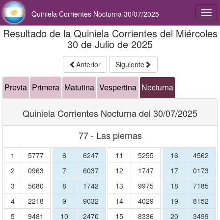
Quiniela Corrientes Nocturna 30/07/2025
Togg
navi
Resultado de la Quiniela Corrientes del Miércoles
30 de Julio de 2025
Anterior
Siguiente
Previa
Primera
Matutina
Vespertina
Nocturna
Quiniela Corrientes Nocturna del 30/07/2025
77 - Las piernas
1
5777
6
6247
11
5255
16
4562
2
0963
7
6037
12
1747
17
0173
3
5680
8
1742
13
9975
18
7185
4
2218
9
9032
14
4029
19
8152
5
9481
10
2470
15
8336
20
3499