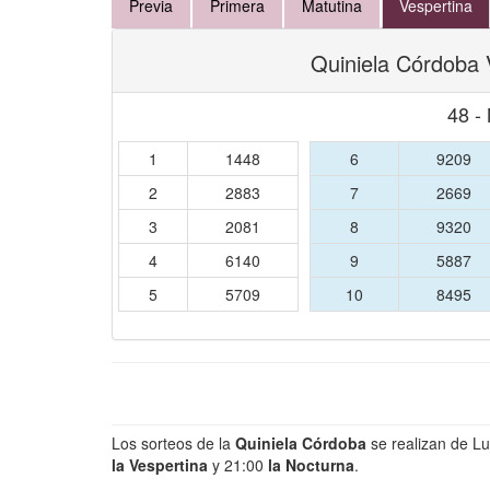
Previa
Primera
Matutina
Vespertina
Quiniela Córdoba 
48 -
1
1448
6
9209
2
2883
7
2669
3
2081
8
9320
4
6140
9
5887
5
5709
10
8495
Los sorteos de la
Quiniela Córdoba
se realizan de L
la Vespertina
y 21:00
la Nocturna
.