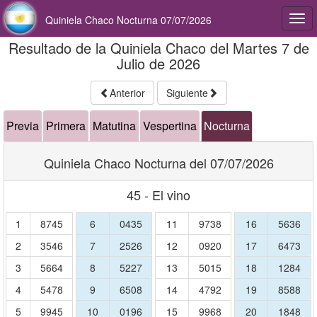
Quiniela Chaco Nocturna 07/07/2026
Togg
navi
Resultado de la Quiniela Chaco del Martes 7 de
Julio de 2026
Anterior
Siguiente
Previa
Primera
Matutina
Vespertina
Nocturna
Quiniela Chaco Nocturna del 07/07/2026
45 - El vino
1
8745
6
0435
11
9738
16
5636
2
3546
7
2526
12
0920
17
6473
3
5664
8
5227
13
5015
18
1284
4
5478
9
6508
14
4792
19
8588
5
9945
10
0196
15
9968
20
1848