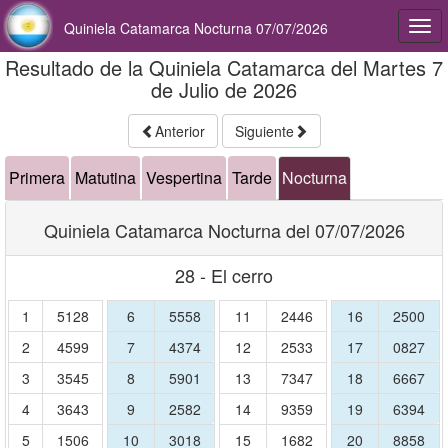
Quiniela Catamarca Nocturna 07/07/2026
Togg
navi
Resultado de la Quiniela Catamarca del Martes 7
de Julio de 2026
Anterior
Siguiente
Primera
Matutina
Vespertina
Tarde
Nocturna
Quiniela Catamarca Nocturna del 07/07/2026
28 - El cerro
1
5128
6
5558
11
2446
16
2500
2
4599
7
4374
12
2533
17
0827
3
3545
8
5901
13
7347
18
6667
4
3643
9
2582
14
9359
19
6394
5
1506
10
3018
15
1682
20
8858