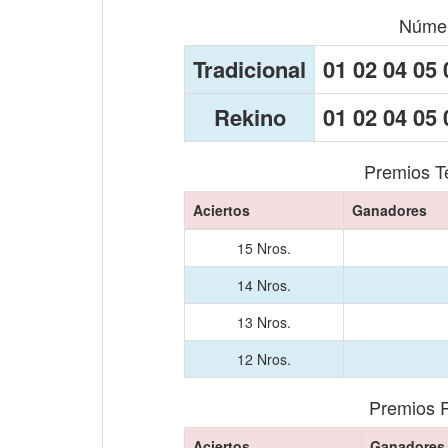
Númer
Tradicional
01 02 04 05 
Rekino
01 02 04 05 
Premios T
Aciertos
Ganadores
15 Nros.
14 Nros.
13 Nros.
12 Nros.
Premios 
Aciertos
Ganadores