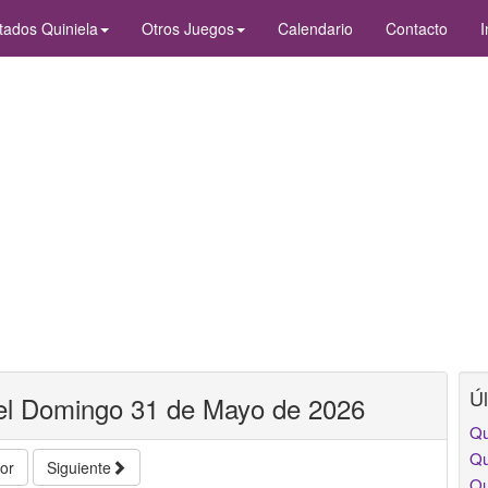
tados Quiniela
Otros Juegos
Calendario
Contacto
I
Úl
del Domingo 31 de Mayo de 2026
Qu
Qu
ior
Siguiente
Qu