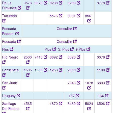
De La
3576
9079
8238
9296
8778
Provincia
Tucumán
5576
0991
8561
Poceada
Consultar
Federal
Poceada
Consultar
Plus
Plus
S. Plus
9 Plus
Río Negro
2500
7415
8692
0326
0078
Corrientes
4505
1989
1253
2830
1100
San Juan
7046
1078
6803
Uruguay
187
164
Santiago
4565
1870
6469
5024
6506
Del Estero