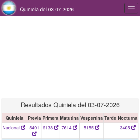
Quiniela del 03-07-2026
Togg
navi
Resultados Quiniela del 03-07-2026
Quiniela
Previa
Primera
Matutina
Vespertina
Tarde
Nocturna
Nacional
5401
6138
7614
5155
3405