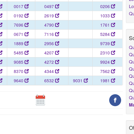
Lo
0017
0497
0206
Qu
0192
2619
1033
7696
4790
1761
0671
7116
5284
So
1889
2956
9739
Qu
5485
4207
2310
Qu
Qu
9085
4272
9924
Qu
8370
4344
7562
Qu
9640
6532
9031
1981
Qu
Qu
Qu
Má
Ot