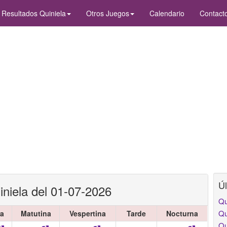
Resultados Quiniela
Otros Juegos
Calendario
Contact
Úl
niela del 01-07-2026
Qu
Qu
ra
Matutina
Vespertina
Tarde
Nocturna
Qu