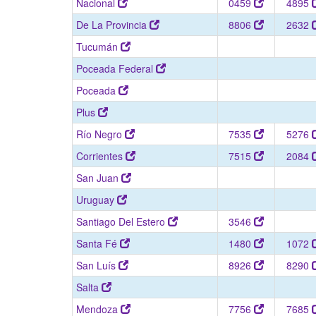
Nacional
0459
4895
De La Provincia
8806
2632
Tucumán
Poceada Federal
Poceada
Plus
Río Negro
7535
5276
Corrientes
7515
2084
San Juan
Uruguay
Santiago Del Estero
3546
Santa Fé
1480
1072
San Luís
8926
8290
Salta
Mendoza
7756
7685