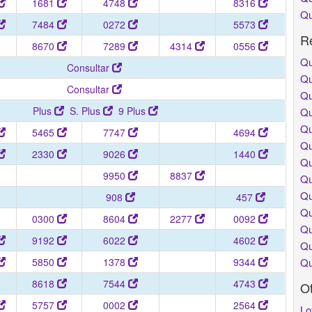
1681
4748
8316
Qu
7484
0272
5573
Re
8670
7289
4314
0556
Qu
Consultar
Qu
Consultar
Qu
Plus
S. Plus
9 Plus
Qu
Qu
5465
7747
4694
Qu
2330
9026
1440
Qu
9950
8837
Qu
Qu
908
457
Qu
0300
8604
2277
0092
Qu
9192
6022
4602
Qu
5850
1378
9344
Qu
8618
7544
4743
O
5757
0002
2564
Lo