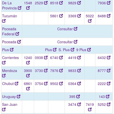
De La
1548
2529
8518
9829
7936
Provincia
Tucumán
5861
3369
5022
8488
Poceada
Consultar
Federal
Poceada
Consultar
Plus
Plus
S. Plus
9 Plus
Corrientes
1240
0938
6740
4419
6432
Mendoza
3900
3730
7976
9833
8777
Chubut
6861
3754
9502
0364
2222
Uruguay
395
143
San Juan
3474
7419
5252