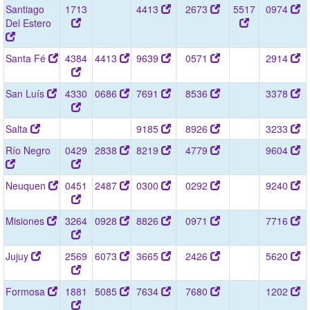
Santiago
1713
4413
2673
5517
0974
Del Estero
Santa Fé
4384
4413
9639
0571
2914
San Luís
4330
0686
7691
8536
3378
Salta
9185
8926
3233
Río Negro
0429
2838
8219
4779
9604
Neuquen
0451
2487
0300
0292
9240
Misiones
3264
0928
8826
0971
7716
Jujuy
2569
6073
3665
2426
5620
Formosa
1881
5085
7634
7680
1202