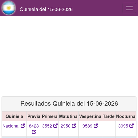
Quiniela del 15-06-2026
Togg
navi
Resultados Quiniela del 15-06-2026
Quiniela
Previa
Primera
Matutina
Vespertina
Tarde
Nocturna
Nacional
8428
3552
2956
9589
3995