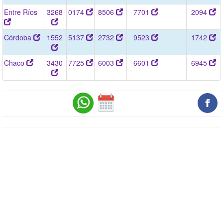
Entre Ríos
3268
0174
8506
7701
2094
Córdoba
1552
5137
2732
9523
1742
Chaco
3430
7725
6003
6601
6945