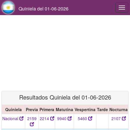
Quiniela del 01-06-2026
Togg
navi
Resultados Quiniela del 01-06-2026
Quiniela
Previa
Primera
Matutina
Vespertina
Tarde
Nocturna
Nacional
2159
2214
9940
5460
2107