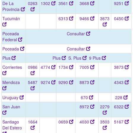
De La
0263
1302
3561
3668
9251
Provincia
Tucumán
6313
9466
3673
0450
Poceada
Consultar
Federal
Poceada
Consultar
Plus
Plus
S. Plus
9 Plus
Corrientes
0986
4774
1734
7005
3873
Mendoza
5487
9274
9290
8873
4343
Uruguay
670
228
San Juan
8972
2279
6322
Santiago
1664
0659
4030
3503
5167
Del Estero