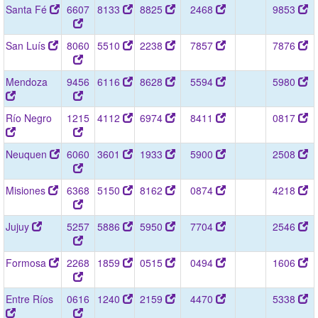
Santa Fé
6607
8133
8825
2468
9853
San Luís
8060
5510
2238
7857
7876
Mendoza
9456
6116
8628
5594
5980
Río Negro
1215
4112
6974
8411
0817
Neuquen
6060
3601
1933
5900
2508
Misiones
6368
5150
8162
0874
4218
Jujuy
5257
5886
5950
7704
2546
Formosa
2268
1859
0515
0494
1606
Entre Ríos
0616
1240
2159
4470
5338