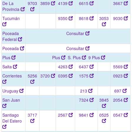
De La
9703
3859
4139
6615
3667
Provincia
Tucumán
9350
8618
3053
9030
Poceada
Consultar
Federal
Poceada
Consultar
Plus
Plus
S. Plus
9 Plus
Salta
4263
6437
5569
Corrientes
5256
3720
0395
1575
0923
Uruguay
213
697
San Juan
7324
3845
2054
Santiago
3717
2567
9841
0525
0547
Del Estero