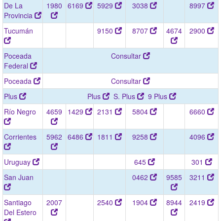
De La
1980
6169
5929
3038
8997
Provincia
Tucumán
9150
8707
4674
2900
Poceada
Consultar
Federal
Poceada
Consultar
Plus
Plus
S. Plus
9 Plus
Río Negro
4659
1429
2131
5804
6660
Corrientes
5962
6486
1811
9258
4096
Uruguay
645
301
San Juan
0462
9585
3211
Santiago
2007
2540
1904
8944
2419
Del Estero