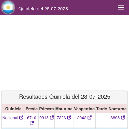
Quiniela del 28-07-2025
Togg
navi
Resultados Quiniela del 28-07-2025
Quiniela
Previa
Primera
Matutina
Vespertina
Tarde
Nocturna
Nacional
6710
9918
7226
2042
3898