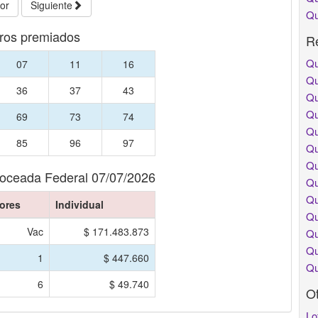
ior
Siguiente
Qu
os premiados
Re
Qu
07
11
16
Qu
36
37
43
Qu
Qu
69
73
74
Qu
85
96
97
Qu
Qu
Poceada Federal 07/07/2026
Qu
Qu
ores
Individual
Qu
Vac
$ 171.483.873
Qu
Qu
1
$ 447.660
Qu
6
$ 49.740
O
Lo