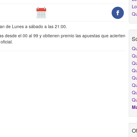
Lo
Qu
zan de Lunes a sábado a las 21:00.
s desde el 00 al 99 y obtienen premio las apuestas que acierten
So
ficial.
Qu
Qu
Qu
Qu
Qu
Qu
Qu
Qu
Má
Ot