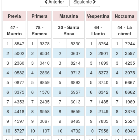
Anterior
Siguiente
Previa
Primera
Matutina
Vespertina
Nocturna
47 -
78 -
30 - Santa
64 -
44 - La
Muerto
Ramera
Rosa
Llanto
cárcel
1
8547
1
9378
1
5330
1
5764
1
7244
2
5002
2
9534
2
0637
2
2801
2
3597
3
2360
3
0410
3
8214
3
1699
3
4235
4
0582
4
2866
4
9713
4
5373
4
3075
5
0877
5
9859
5
6893
5
3740
5
6667
6
3375
6
1570
6
5957
6
8342
6
8662
7
4353
7
2435
7
6013
7
1485
7
1989
8
4418
8
6558
8
9659
8
2149
8
3376
9
4597
9
0067
9
6463
9
7835
9
2524
10
5727
10
1197
10
4732
10
7958
10
8046