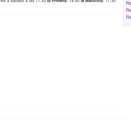
nes a sábado a las 11:30
la Primera
, 14:00
la Matutina
, 17:30
Re
Re
Re