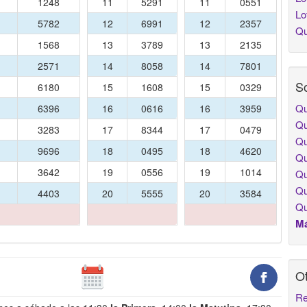
1
1248
11
5291
11
0551
Lo
2
5782
12
6991
12
2357
Qu
3
1568
13
3789
13
2135
4
2571
14
8058
14
7801
So
5
6180
15
1608
15
0329
Qu
6
6396
16
0616
16
3959
Qu
7
3283
17
8344
17
0479
Qu
8
9696
18
0495
18
4620
Qu
9
3642
19
0556
19
1014
Qu
Qu
0
4403
20
5555
20
3584
Qu
Má
Ot
Re