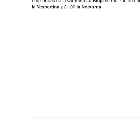
Los sorteos de la
Quiniela La Rioja
se realizan de Lu
la Vespertina
y 21:00
la Nocturna
.