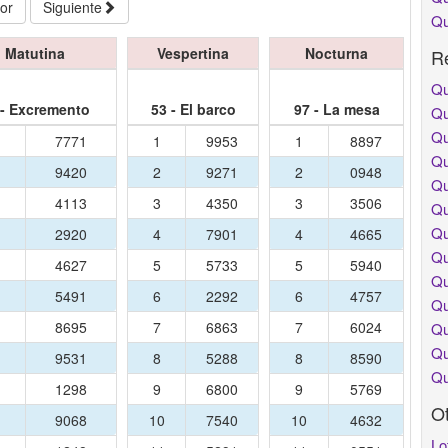
ior
Siguiente
Qu
Matutina
Vespertina
Nocturna
Re
Qu
 - Excremento
53 - El barco
97 - La mesa
Qu
Qu
7771
1
9953
1
8897
Qu
9420
2
9271
2
0948
Qu
4113
3
4350
3
3506
Qu
Qu
2920
4
7901
4
4665
Qu
4627
5
5733
5
5940
Qu
5491
6
2292
6
4757
Qu
8695
7
6863
7
6024
Qu
Qu
9531
8
5288
8
8590
Qu
1298
9
6800
9
5769
O
0
9068
10
7540
10
4632
Lo