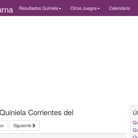
urna
Resultados Quiniela
Otros Juegos
Calendario
Quiniela Corrientes del
Úl
Qu
ior
Siguiente
Qu
Qu