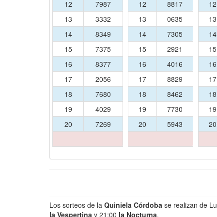
12
7987
12
8817
1
13
3332
13
0635
1
14
8349
14
7305
1
15
7375
15
2921
1
16
8377
16
4016
1
17
2056
17
8829
1
18
7680
18
8462
1
19
4029
19
7730
1
20
7269
20
5943
2
Los sorteos de la
Quiniela Córdoba
se realizan de L
la Vespertina
y 21:00
la Nocturna
.