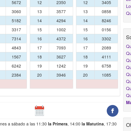
2
5672
12
2350
12
3405
Lo
3
3060
13
3577
13
0858
Qu
4
5182
14
4294
14
8246
5
3317
15
1002
15
0156
So
6
7314
16
4372
16
3302
Qu
7
4843
17
7093
17
2089
Qu
8
1567
18
3627
18
4111
Qu
9
6242
19
1242
19
6758
Qu
Qu
0
2384
20
3946
20
1085
Qu
Qu
Qu
Má
unes a sábado a las 11:30
la Primera
, 14:00
la Matutina
, 17:30
Ot