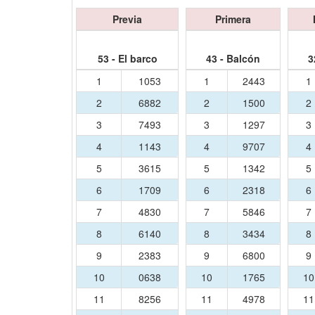
Previa
Primera
53 - El barco
43 - Balcón
3
1
1053
1
2443
1
2
6882
2
1500
2
3
7493
3
1297
3
4
1143
4
9707
4
5
3615
5
1342
5
6
1709
6
2318
6
7
4830
7
5846
7
8
6140
8
3434
8
9
2383
9
6800
9
10
0638
10
1765
1
11
8256
11
4978
1