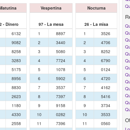
Qu
Matutina
Vespertina
Nocturna
Re
2 - Dinero
97 - La mesa
26 - La misa
Qu
Qu
6132
1
8897
1
3526
Qu
9082
2
3440
2
4706
Qu
8258
3
5080
3
8252
Qu
3283
4
7724
4
6790
Qu
Qu
5175
5
1078
5
0124
Qu
8956
6
5902
6
4720
Qu
8830
7
3537
7
4162
Qu
Qu
2623
8
7397
8
5416
Qu
1180
9
9158
9
3734
Qu
0
4330
10
0282
10
3533
O
1
2558
11
7396
11
0560
Lo